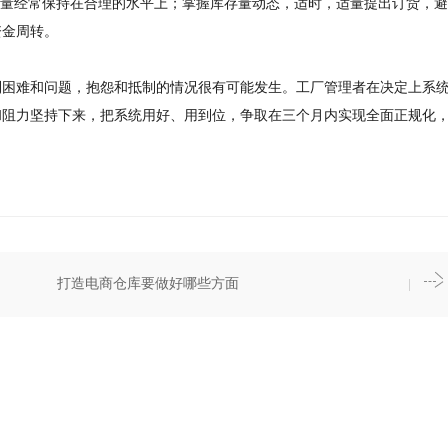
存量经常保持在合理的水平上；掌握库存量动态，适时，适量提出订货，
资金周转。
到困难和问题，抱怨和抵制的情况很有可能发生。工厂管理者在决定上系
和阻力坚持下来，把系统用好、用到位，争取在三个月内实现全面正规化
打造电商仓库要做好哪些方面