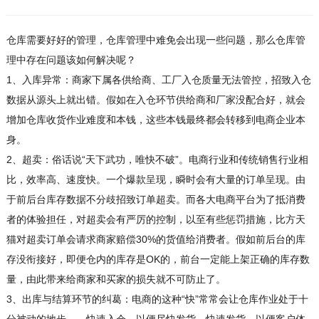
仓库需要好好的管理，仓库管理中难免会出现一些问题，那么仓库管
理中存在问题该如何解决呢？
1、入库异常：商家下属各供给商、工厂入仓质量无法管控，招致入仓
数据从源头上就出错。假如在入仓环节供给商和厂家没配合好，就会
增加仓库收货作业难度和本钱，这些本钱最终都会转移到电商企业本
身。
2、超卖：俗话说“天下武功，唯快不破”。电商行业和传统销售行业相
比，效率高、速度快。一个爆款呈现，瞬时会有大量的订单呈现。由
于前后台库存数据不分歧招致订单超卖。而各大电商平台为了抵消费
者的体验担任，对超卖会有严厉的控制，以至有些惩罚措施，比方天
猫对超卖订单会请求商家赔偿30%的货值给消费者。假如前后台的库
存没衔接好，即便仓内的库存是OK的，前台一定能上架正确的库存数
量，由此带来给商家和买家的损失就不可防止了。
3、出库与结算环节的纠葛：电商的这种“快”常常会让仓库作业处于十