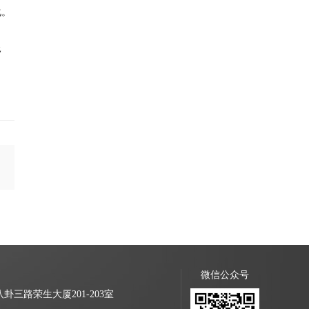
化。
移
微信公众号
三路荣生大厦201-203室