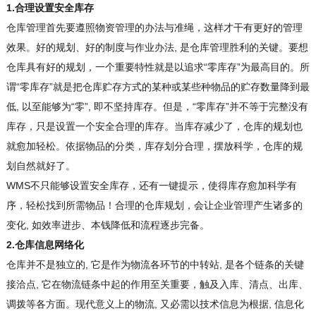
1.合理设置安全库存
仓库管理首先要遵照物资管理的办法与准绳，这样才干有更好的管理
效果。好的规划、好的制度与作业办法, 是仓库管理胜利的关键。要想
仓库具有好的规划，一个重要特性就是以追求“零库存”为最高目的。所
谓“零库存”就是把仓库贮存方式的某种或某些种物品的贮存数量降到最
低, 以至能够为“零”, 即不坚持库存。但是，“零库存”并不等于完整没有
库存，只是设置一个安全合理的库存。当库存减少了，仓库的规划也
就愈加轻松。依据物品的分类，库存划分合理，摆放科学，仓库的规
划自然就好了。
WMS不只能够设置安全库存，还有一键提示，使得库存愈加科学有
序，轻松找到所需物品！合理的仓库规划，会让企业管理产生诸多的
变化, 如效率进步、本钱降低和流程逐步完备。
2.仓库信息网络化
仓库并不是独立的, 它是作为物流各环节的中转站, 是各个链条的关键
接洽点, 它在物流链条中起的作用至关重要，触及入库、清点、出库、
调拨等各方面。现代意义上的物流, 又必需以技术信息为根据, 信息化