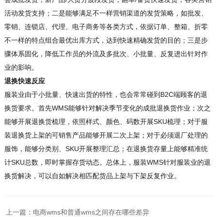
活动发货支持；二是能够满足不一样营销渠道的发货策略，如批发、
零销、连锁店、代理、电子商务等各类方式，依据订单、整箱、折零
不一样的特点组合最优出库方式，达到快速精确发货的目的；三是步
骤体系固化，降低工作员的外流及多批次、小批量、反复进出针对作
业的影响。
退换快速反应
服装业由于小批量、快速出货的特性，也会常常碰到B2C端顾客的退
换货要求。首先WMS能够针对解决季节变化的成批退换货作业；次之
能够开展退换货梳理，依照样式、颜色、码数开展SKU梳理；对于服
装退换货上架的可销售产品能够开展二次上架；对于必须退厂处理的
服饰，能够分类别、SKU开展整理汇总；在退换货存量上能够精准统
计SKU总数，即时掌握存货动态。总体上，服装WMS针对服装业的退
换货解决，可以自如解决相匹配货品上架与下架反复作业。
上一篇：
电商wms和普通wms之间存在哪些差异