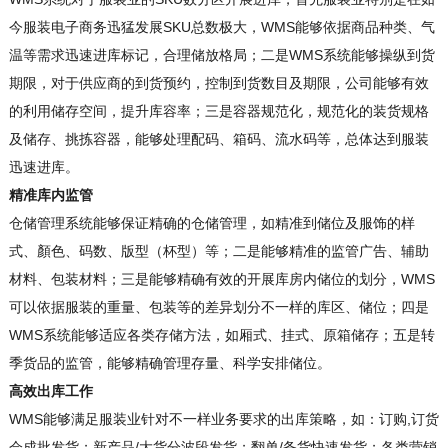
今服装电子商务迅猛发展SKU总数极大，WMS能够依据商品种类、气
温等需求迅速进库标记，合理储放格局；二是WMS系统能够操纵到货
期限，对于供应商的到货预约，控制到货数目及期限，公司能够有效
的利用储存空间，提升库容率；三是容器规范化，规范化的装货规格
及储存、挑拣容器，能够处理配码、箱码、流水码等，总体达到服装
迅速进库。
精准库内监管
仓储管理系统能够保证精确的仓储管理，如精准到储位及服饰的样
式、顏色、码数、版型（杯型）等；二是能够精准的监管广告、辅助
材料、包装材料；三是能够精确有效的开展库房内储位的划分，WMS
可以依据服装的重量、包装等的差异划分不一样的库区、储位；四是
WMS系统能够适应各类存储方法，如厢式、挂式、原箱储存；五是转
季货品的监管，能够精确管理存量、科学安排储位。
高效出库工作
WMS能够满足服装业针对不一样业务要求的出库策略，如：订购,订货
会成批发货；新产品/大货分波段发货；翻单/备货快速发货；各类营销