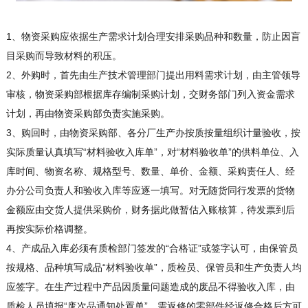
1、物资采购应依据生产需求计划合理安排采购品种和数量，防止因盲
目采购而导致材料的积压。
2、外购时，首先由生产技术管理部门提出用料需求计划，由主管领导
审核，物资采购部根据库存编制采购计划，交财务部门列入资金需求
计划，再由物资采购部负责实施采购。
3、购回时，由物资采购部、各分厂生产办按质按量组织计量验收，按
实际质量认真填写“材料验收入库单”，对“材料验收单”的供料单位、入
库时间、物资名称、规格型号、数量、单价、金额、采购责任人、经
办分公司负责人和验收入库等应逐一填写。对无随货同行发票的货物
金额应由交货人提供采购价，财务据此做暂估入账核算，待发票到后
再按实际价格调整。
4、产成品入库必须有质检部门签发的“合格证”或签字认可，由保管员
按规格、品种填写成品“材料验收单”，质检员、保管员和生产负责人均
应签字。在生产过程中产品因质量问题造成的废品不得验收入库，由
质检人员填报“废次品通知处置单”，需返修的零部件经返修合格后方可